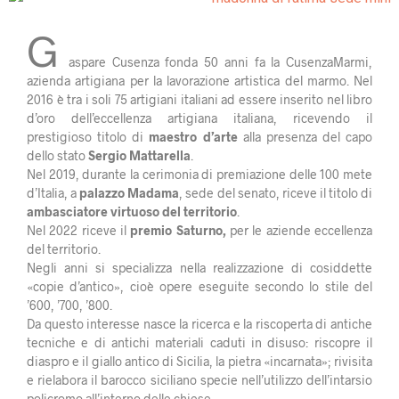
G
aspare Cusenza fonda 50 anni fa la CusenzaMarmi,
azienda artigiana per la lavorazione artistica del marmo. Nel
2016 è tra i soli 75 artigiani italiani ad essere inserito nel libro
d’oro dell’eccellenza artigiana italiana, ricevendo il
prestigioso titolo di
maestro d’arte
alla presenza del capo
dello stato
Sergio Mattarella
.
Nel 2019, durante la cerimonia di premiazione delle 100 mete
d’Italia, a
palazzo Madama
, sede del senato, riceve il titolo di
ambasciatore virtuoso del territorio
.
Nel 2022 riceve il
premio Saturno,
per le aziende eccellenza
del territorio.
Negli anni si specializza nella realizzazione di cosiddette
«copie d’antico», cioè opere eseguite secondo lo stile del
’600, ’700, ’800.
Da questo interesse nasce la ricerca e la riscoperta di antiche
tecniche e di antichi materiali caduti in disuso: riscopre il
diaspro e il giallo antico di Sicilia, la pietra «incarnata»; rivisita
e rielabora il barocco siciliano specie nell’utilizzo dell’intarsio
policromo all’interno delle chiese.